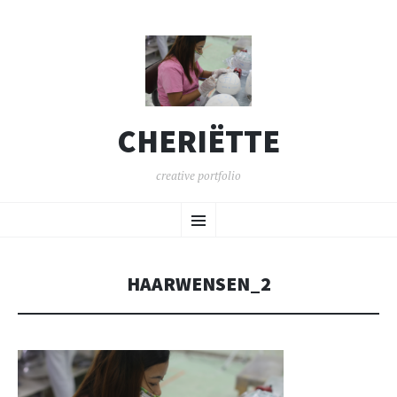
CHERIËTTE
creative portfolio
SPRING
Menu
NAAR
INHOUD
HAARWENSEN_2