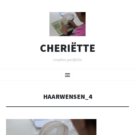
CHERIËTTE
creative portfolio
SPRING
Menu
NAAR
INHOUD
HAARWENSEN_4