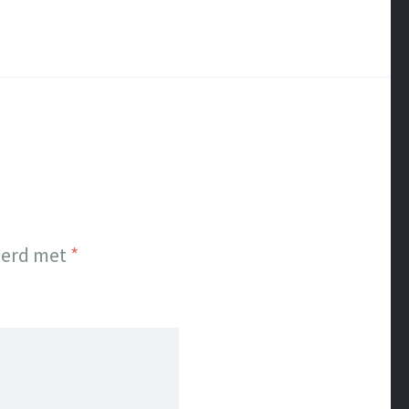
eerd met
*