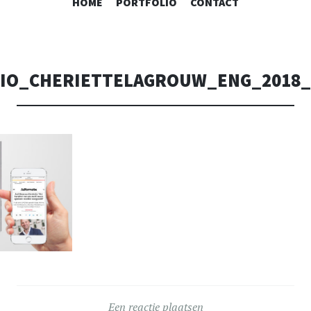
SPRING
HOME
PORTFOLIO
CONTACT
NAAR
INHOUD
IO_CHERIETTELAGROUW_ENG_2018_
Een reactie plaatsen