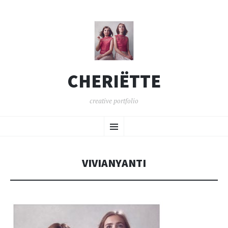
CHERIËTTE
creative portfolio
SPRING
Menu
NAAR
INHOUD
VIVIANYANTI